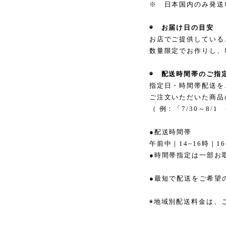
※ 日本国内のみ発送
◉ お届け日の目安
お店でご提供している
数量限定でお作りし、
◉ 配送時間帯のご指
指定日・時間帯配送を
ご注文いただいた商品
（ 例：「7/30～8
●配送時間帯
午前中
｜
14~16時
｜
1
●時間帯指定は一部お
●最短で配送をご希望
◉地域別配送料金は、