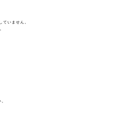
していません。
。
い。