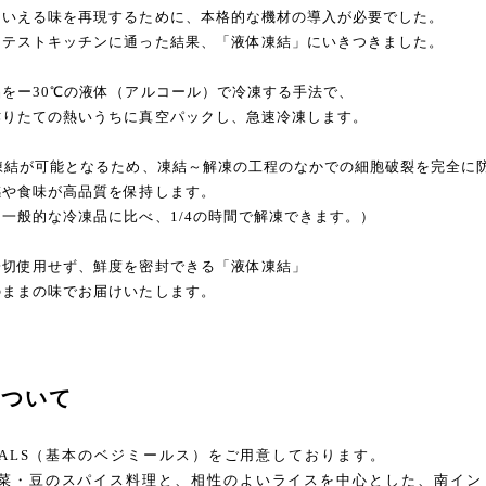
といえる味を再現するために、本格的な機材の導入が必要でした。
、テストキッチンに通った結果、「液体凍結」にいきつきました。
をー30℃の液体（アルコール）で冷凍する手法で、
作りたての熱いうちに真空パックし、急速冷凍します。
凍結が可能となるため、凍結～解凍の工程のなかでの細胞破裂を完全に
感や食味が高品質を保持します。
一般的な冷凍品に比べ、1/4の時間で解凍できます。）
一切使用せず、鮮度を密封できる「液体凍結」
のままの味でお届けいたします。
について
EALS（基本のベジミールス）をご用意しております。
菜・豆のスパイス料理と、相性のよいライスを中心とした、南イン