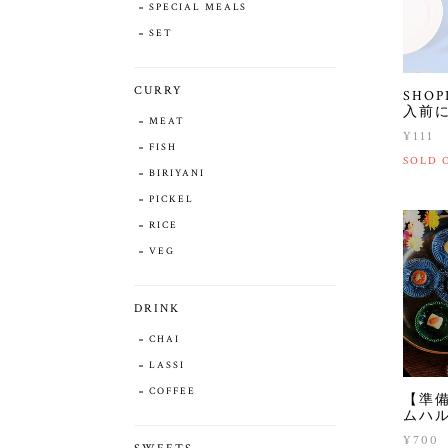
SPECIAL MEALS
SET
CURRY
SHOP
入前
MEAT
¥111
FISH
SOLD 
BIRIYANI
PICKEL
RICE
VEG
DRINK
CHAI
LASSI
COFFEE
【準備
ムハ
¥700