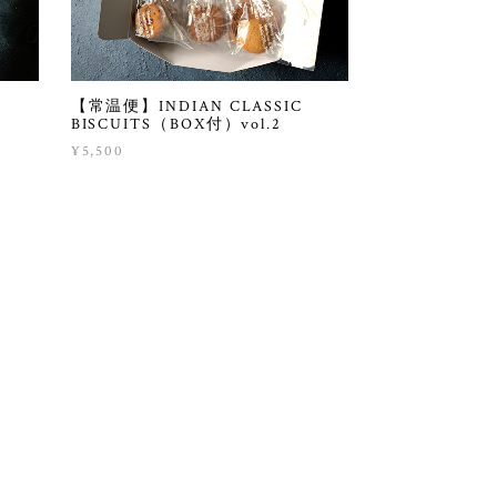
【常温便】INDIAN CLASSIC
BISCUITS（BOX付）vol.2
¥5,500