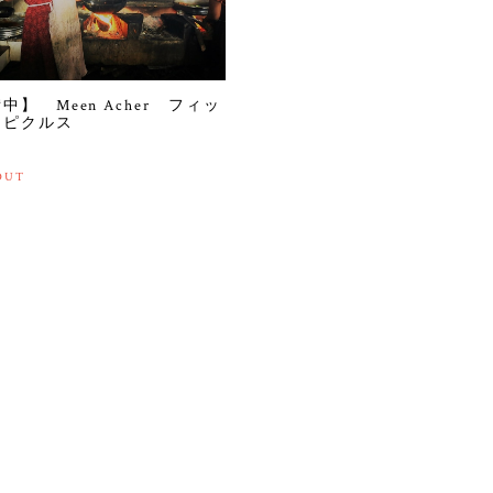
中】 Meen Acher フィッ
・ピクルス
OUT