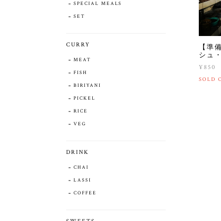
SPECIAL MEALS
SET
CURRY
【準備
シュ
MEAT
¥850
FISH
SOLD 
BIRIYANI
PICKEL
RICE
VEG
DRINK
CHAI
LASSI
COFFEE