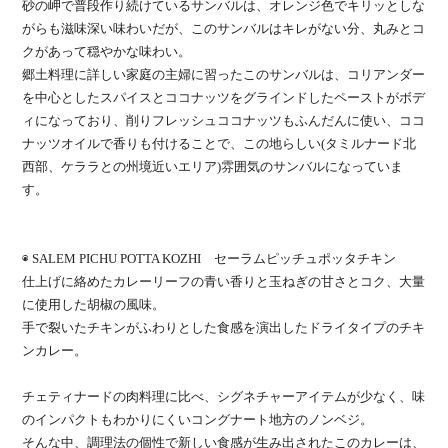
砂の岬で普段作り続けているサンバルは、オレンジ色でキリッとしな
がらも滋味深い味わいだが、このサンバルはキレがない分、丸みとコ
クがあって穏やかな味わい。
郷土料理に詳しい家庭の主婦に習ったこのサンバルは、コリアンダー
を中心としたスパイスとココナッツをグラインドしたペーストがボデ
ィになっており、削りフレッシュココナッツもふんだんに使い、ココ
ナッツオイルで香りも付けることで、この地らしい
(
タミルナード北
西部、ケララとの州境近いエリア
)
雰囲気のサンバルになっていま
す。
◉
SALEM PICHU POTTA KOZHI
セーラムピッチュポッタチキン
仕上げに絡めたカレーリーフの青い香りと玉ねぎの甘さとコク、大量
に使用した胡椒の風味。
手で裂いたチキンがふわりとした食感を演出したドライタイプのチキ
ンカレー。
チェティナードの肉料理に比べ、シグネチャーアイテムが少なく、味
のインパクトもわかりにくいコングナート地方のノンベジ。
そんな中、調理法の個性で新しい食感が生み出されたこのカレーは、