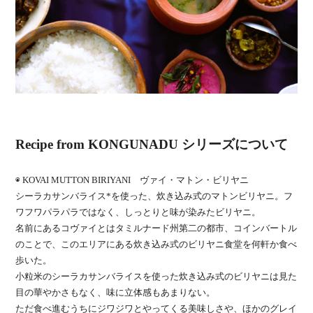
Recipe from KONGUNADU シリーズについて
◉
KOVAI MUTTON BIRIYANI
ヴァイ・マトン・ビリヤニ
シーラカサンバライス
*
を使った、炊き込み式のマトンビリヤニ。
フ
ワフワパラパラではなく、しっとりと味が染みたビリヤニ。
名前にあるコヴァイとはタミルナード州第二の都市、コインバートル
のことで、このエリアにある炊き込み式のビリヤニ食堂を何軒か食べ
歩いた。
小粒米のシーラカサンバライスを使った炊き込み式のビリヤニは見た
目の華やかさもなく、味に立体感もあまりない。
ただ食べ進むうちにジワジワとやってくる美味しさや、ほかのグレイ