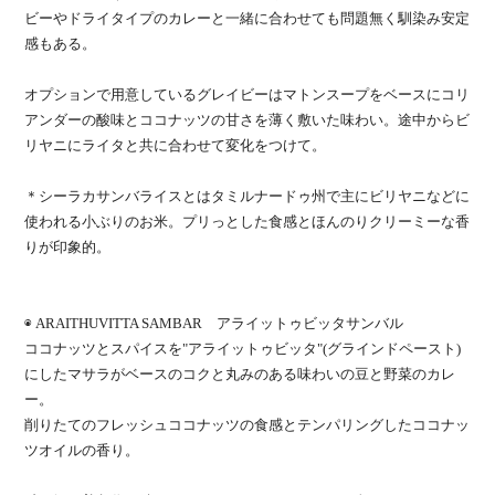
ビーやドライタイプのカレーと一緒に合わせても問題無く馴染み安定
感もある。
オプションで用意しているグレイビーはマトンスープをベースにコリ
アンダーの酸味とココナッツの甘さを薄く敷いた味わい。途中からビ
リヤニにライタと共に合わせて変化をつけて。
＊シーラカサンバライスとはタミルナードゥ州で主にビリヤニなどに
使われる小ぶりのお米。
プリっとした食感とほんのりクリーミーな香
りが印象的。
◉
ARAITHUVITTA SAMBAR
アライットゥビッタサンバル
ココナッツとスパイスを
"
アライットゥビッタ
"(
グラインドペースト
)
にしたマサラがベースのコクと丸みのある味わいの豆と野菜のカレ
ー。
削りたてのフレッシュココナッツの食感とテンパリングしたココナッ
ツオイルの香り。