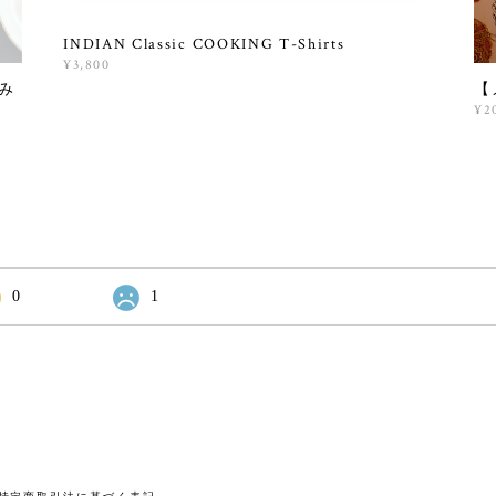
INDIAN Classic COOKING T-Shirts
¥3,800
読み
【
¥2
0
1