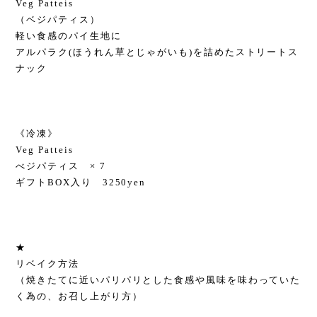
Veg Patteis
（ベジパティス）
軽い食感のパイ生地に
アルパラク(ほうれん草とじゃがいも)を詰めたストリートス
ナック
《冷凍》
Veg Patteis
べジパティス × 7
ギフトBOX入り 3250yen
★
リベイク方法
（焼きたてに近いパリパリとした食感や風味を味わっていた
く為の、お召し上がり方）