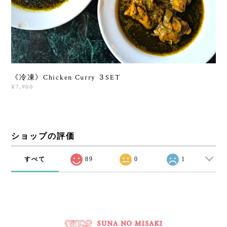
《冷凍》Chicken Curry ３SET
¥7,900
ショップの評価
すべて
89
0
1