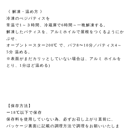
《 解凍・温め方 》
冷凍のべジパティスを
常温で1～３時間、冷蔵庫で6時間～一晩解凍する。
解凍したパティスを、アルミホイルで屋根をつくるようにか
ぶせ、
オーブントースター200℃ で、パフ8〜10分／パティス4～
5分 温める。
※表面がまだカリッとしていない場合は、アルミ ホイルを
とり、1分ほど温める)
【保存方法】
ー18℃以下で保存
保存料を使用していない為、必ずお召し上がり直前に、
パッケージ裏面に記載の調理方法で調理をお願いいたしま