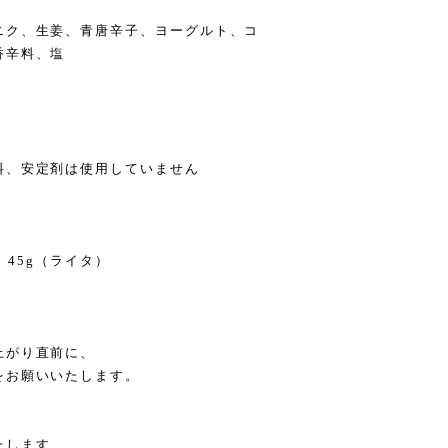
ニク、生姜、青唐辛子、ヨーグルト、コ
香辛料、塩
料、安定剤は使用していません
、45g（ライタ）
上がり直前に、
をお願いいたします。
たします