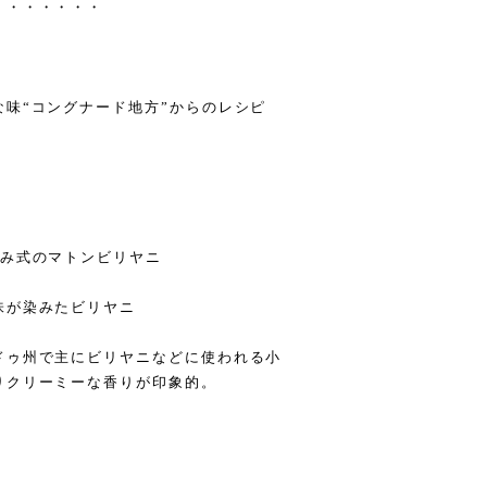
・・・・・・・
味“コングナード地方”からのレシピ
込み式のマトンビリヤニ
味が染みたビリヤニ
ドゥ州で主にビリヤニなどに使われる小
りクリーミーな香りが印象的。