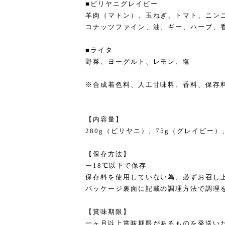
■ビリヤニグレイビー
羊肉（マトン）、玉ねぎ、トマト、ニン
コナッツファイン、油、ギー、ハーブ、
■ライタ
野菜、ヨーグルト、レモン、塩
※合成着色料、人工甘味料、香料、保存
【内容量】
280g（ビリヤニ）、75g（グレイビー）
【保存方法】
ー18℃以下で保存
保存料を使用していない為、必ずお召し
パッケージ裏面に記載の調理方法で調理
【賞味期限】
一ヶ月以上賞味期限があるものを発送い