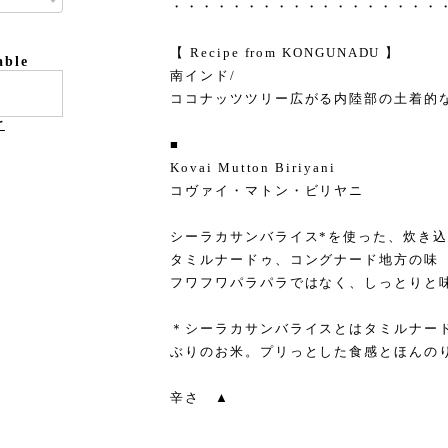
・・・・・・・・・・・・・・・・・・
【 Recipe from KONGUNADU 】
able
南インド/
ココナッツツリー広がる内陸部の土着的な
け
■
Kovai Mutton Biriyani
コヴァイ・マトン・ビリヤニ
シーラカサンバライス*を使った、炊き
タミルナードゥ、コングナード地方の味
フワフワパラパラではなく、しっとりと
＊シーラカサンバライスとはタミルナー
ぶりのお米。プリっとした食感とほんの
辛さ ▲